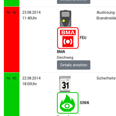
Nr. 46
23.08.2014
Auslösung
11:40Uhr
Brandmeld
FEU
BMA
Deichweg
Details ansehen
Nr. 45
22.08.2014
Sicherheit
18:00Uhr
SIWA