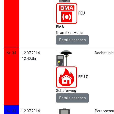
FEU
BMA
Grömitzer Höhe
Details ansehen
Nr. 34
12.07.2014
Dachstuhlb
12:40Uhr
FEU G
Schäferweg
Details ansehen
Nr. 33
12.07.2014
Personens