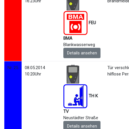
16:23Uhr
Brandmeld
FEU
BMA
Blankwasserweg
Details ansehen
Nr. 25
08.05.2014
Tür versch
10:20Uhr
hilflose Pe
TH K
TV
Neustädter Straße
Details ansehen