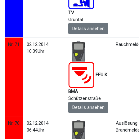
TV
Grüntal
Details ansehen
Nr. 71
02.12.2014
Rauchmelde
10:39Uhr
FEU K
BMA
Schützenstraße
Details ansehen
Nr. 70
02.12.2014
Auslösung
06:44Uhr
Brandmeld