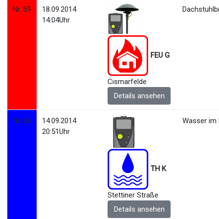
Nr. 59
18.09.2014
Dachstuhlb
14:04Uhr
FEU G
Cismarfelde
Details ansehen
Nr. 58
14.09.2014
Wasser im 
20:51Uhr
TH K
Stettiner Straße
Details ansehen