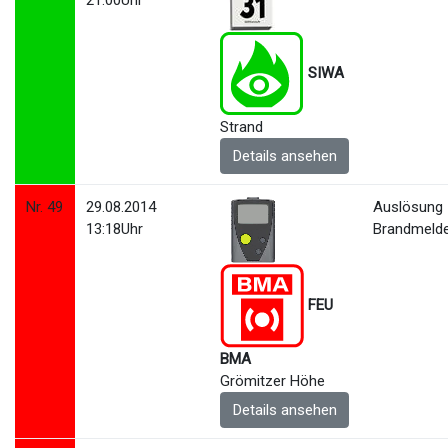
21:00Uhr
SIWA
Strand
Details ansehen
Nr. 49
29.08.2014
Auslösung
13:18Uhr
Brandmeld
FEU
BMA
Grömitzer Höhe
Details ansehen