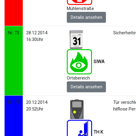
Mühlenstraße
Details ansehen
Nr. 73
28.12.2014
Sicherheit
16:30Uhr
SIWA
Ortsbereich
Details ansehen
Nr. 72
20.12.2014
Tür versch
20:52Uhr
hilflose Pe
TH K