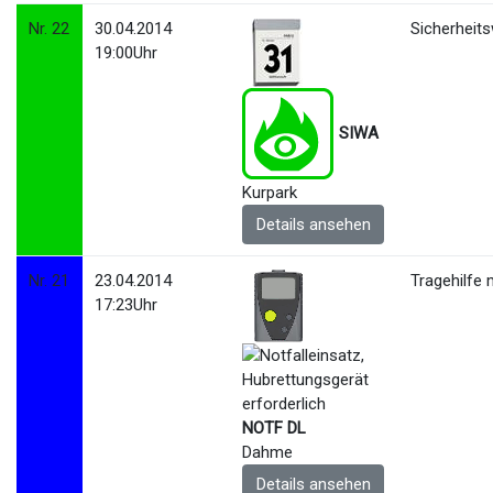
Nr. 22
30.04.2014
Sicherheit
19:00Uhr
SIWA
Kurpark
Details ansehen
Nr. 21
23.04.2014
Tragehilfe 
17:23Uhr
NOTF DL
Dahme
Details ansehen