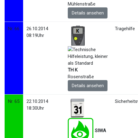
Mühlenstraße
Details ansehen
Nr. 66
26.10.2014
Tragehilfe
08:19Uhr
TH K
Rosenstraße
Details ansehen
Nr. 65
22.10.2014
Sicherheit
18:30Uhr
SIWA