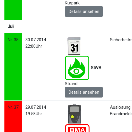
Kurpark
Details ansehen
Juli
Nr. 38
30.07.2014
Sicherheit
22:00Uhr
SIWA
Strand
Details ansehen
Nr. 37
29.07.2014
Auslösung
19:58Uhr
Brandmeld