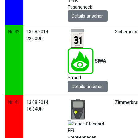
TH K
Fasaneneck
Details ansehen
Nr. 42
13.08.2014
Sicherheit
22:00Uhr
SIWA
Strand
Details ansehen
Nr. 41
13.08.2014
Zimmerbra
16:34Uhr
FEU
Brenkenhagen