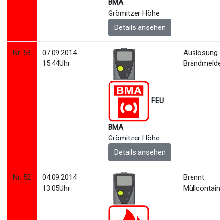
BMA
Grömitzer Höhe
Details ansehen
Nr. 53
07.09.2014
Auslösung
15:44Uhr
Brandmeld
FEU
BMA
Grömitzer Höhe
Details ansehen
Nr. 52
04.09.2014
Brennt
13:05Uhr
Müllcontain