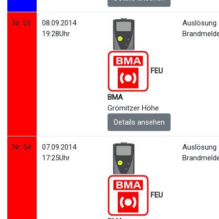
Nr. 55
08.09.2014
Auslösung
19:28Uhr
Brandmeld
FEU
BMA
Grömitzer Höhe
Details ansehen
Nr. 54
07.09.2014
Auslösung
17:25Uhr
Brandmeld
FEU