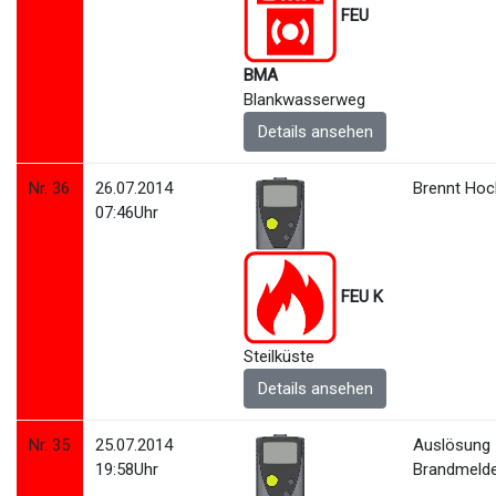
FEU
BMA
Blankwasserweg
Details ansehen
Nr. 36
26.07.2014
Brennt Hoc
07:46Uhr
FEU K
Steilküste
Details ansehen
Nr. 35
25.07.2014
Auslösung
19:58Uhr
Brandmeld