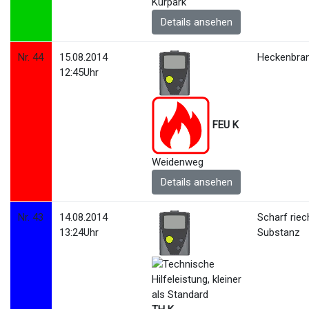
Kurpark
Details ansehen
Nr. 44
15.08.2014
Heckenbra
12:45Uhr
FEU K
Weidenweg
Details ansehen
Nr. 43
14.08.2014
Scharf rie
13:24Uhr
Substanz