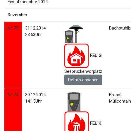
Einsatzberichte 2014
Dezember
Nr. 75
31.12.2014
Dachstuhlb
23:53Uhr
FEU G
Seebrückenvorplatz
Details ansehen
Nr. 74
30.12.2014
Brennt
14:15Uhr
Müllcontain
FEU K