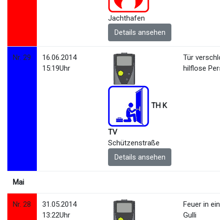
Jachthafen
Details ansehen
Nr. 29
16.06.2014
Tür versch
15:19Uhr
hilflose Pe
TH K
TV
Schützenstraße
Details ansehen
Mai
Nr. 28
31.05.2014
Feuer in e
13:22Uhr
Gulli