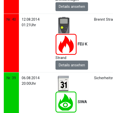
Details ansehen
Nr. 40
12.08.2014
Brennt Str
01:21Uhr
FEU K
Strand
Details ansehen
Nr. 39
06.08.2014
Sicherheit
20:00Uhr
SIWA