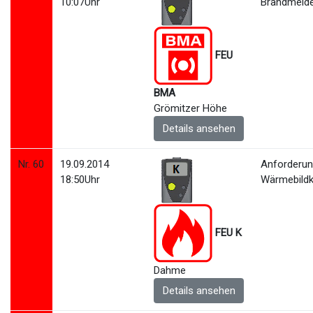
10:07Uhr
Brandmeld
FEU
BMA
Grömitzer Höhe
Details ansehen
Nr. 60
19.09.2014
Anforderu
18:50Uhr
Wärmebild
FEU K
Dahme
Details ansehen