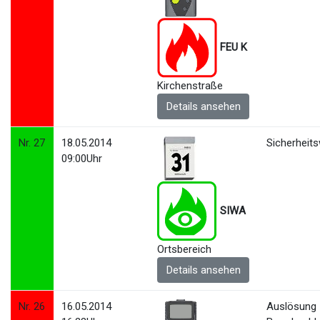
FEU K
Kirchenstraße
Details ansehen
Nr. 27
18.05.2014
Sicherheit
09:00Uhr
SIWA
Ortsbereich
Details ansehen
Nr. 26
16.05.2014
Auslösung