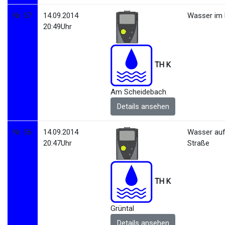
Nr. 57
14.09.2014
Wasser im 
20:49Uhr
TH K
Am Scheidebach
Details ansehen
Nr. 56
14.09.2014
Wasser au
20:47Uhr
Straße
TH K
Grüntal
Details ansehen