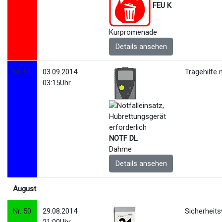
FEU K
Kurpromenade
Details ansehen
Nr. 51
03.09.2014
Tragehilfe 
03:15Uhr
NOTF DL
Dahme
Details ansehen
August
Nr. 50
29.08.2014
Sicherheit