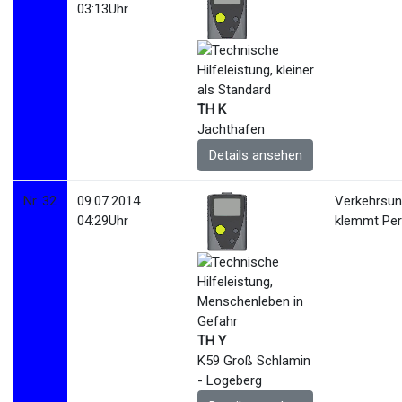
03:13Uhr
TH K
Jachthafen
Details ansehen
Nr. 32
09.07.2014
Verkehrsunf
04:29Uhr
klemmt Pe
TH Y
K59 Groß Schlamin
- Logeberg