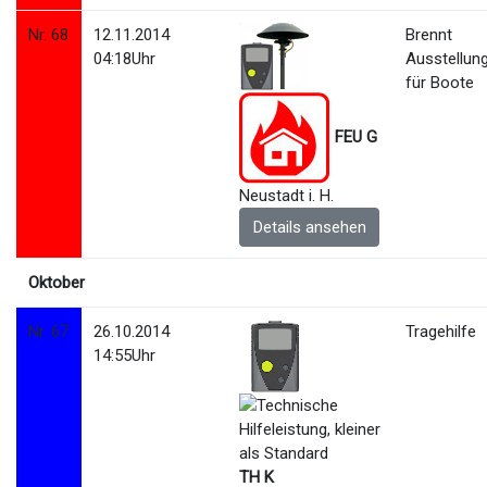
Nr. 68
12.11.2014
Brennt
04:18Uhr
Ausstellung
für Boote
FEU G
Neustadt i. H.
Details ansehen
Oktober
Nr. 67
26.10.2014
Tragehilfe
14:55Uhr
TH K