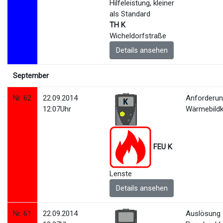
TH K
Wicheldorfstraße
Details ansehen
September
Nr. 62
22.09.2014
Anforderu
12:07Uhr
Wärmebild
FEU K
Lenste
Details ansehen
Nr. 61
22.09.2014
Auslösung