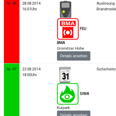
Nr. 48
28.08.2014
Auslösung
16:01Uhr
Brandmeld
FEU
BMA
Grömitzer Höhe
Details ansehen
Nr. 47
23.08.2014
Sicherheit
18:00Uhr
SIWA
Kurpark
Details ansehen