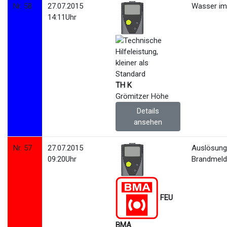
Nr. 58
27.07.2015
Wasser im 
14:11Uhr
TH K
Grömitzer Höhe
Details
ansehen
Nr. 57
27.07.2015
Auslösun
09:20Uhr
Brandmeld
FEU
BMA