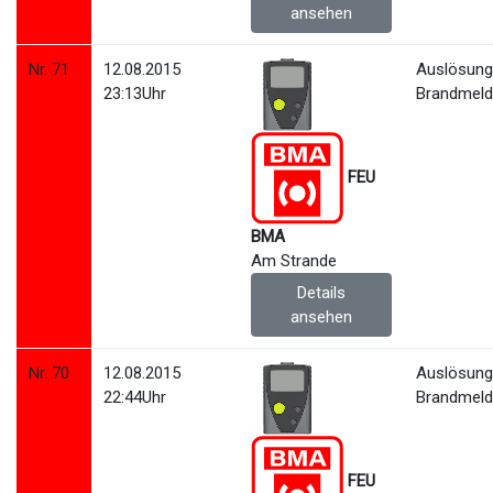
ansehen
Nr. 71
12.08.2015
Auslösun
23:13Uhr
Brandmeld
FEU
BMA
Am Strande
Details
ansehen
Nr. 70
12.08.2015
Auslösun
22:44Uhr
Brandmeld
FEU