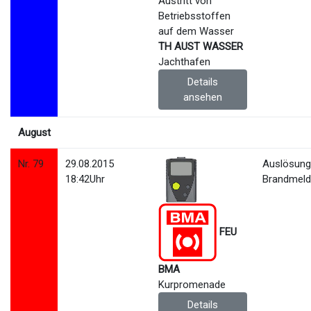
TH AUST WASSER
Jachthafen
Details
ansehen
August
Nr. 79
29.08.2015
Auslösun
18:42Uhr
Brandmeld
FEU
BMA
Kurpromenade
Details