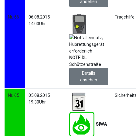
ansehen
Nr. 66
06.08.2015
Tragehilfe
14:00Uhr
NOTF DL
Schützenstraße
Details
ansehen
Nr. 65
05.08.2015
Sicherhei
19:30Uhr
SIWA