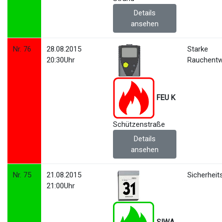
Details
ansehen
Nr. 76
28.08.2015
Starke
20:30Uhr
Rauchentw
FEU K
Schützenstraße
Details
ansehen
Nr. 75
21.08.2015
Sicherhei
21:00Uhr