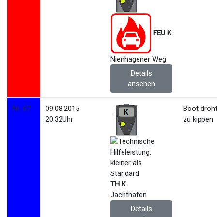
FEU K
Nienhagener Weg
Details
ansehen
Nr. 67
09.08.2015
Boot droht
20:32Uhr
zu kippen
TH K
Jachthafen
Details