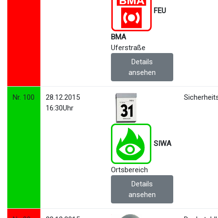
FEU
BMA
Uferstraße
Details
ansehen
Nr. 100
28.12.2015
Sicherhei
16:30Uhr
SIWA
Ortsbereich
Details
ansehen