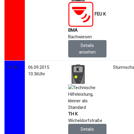
FEU K
BMA
Bachwiesen
Details
ansehen
Nr. 82
06.09.2015
Sturmscha
10:36Uhr
TH K
Wicheldorfstraße
Details