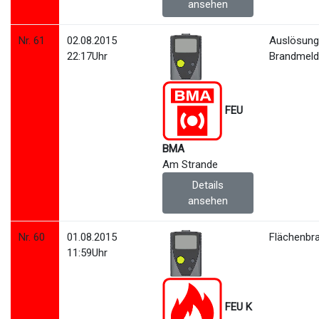
ansehen
Nr. 61
02.08.2015
Auslösun
22:17Uhr
Brandmeld
FEU
BMA
Am Strande
Details
ansehen
Nr. 60
01.08.2015
Flächenbr
11:59Uhr
FEU K