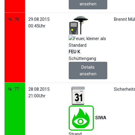
ansehen
Nr. 78
29.08.2015
Brennt Mül
00:45Uhr
FEU K
Schüttengang
Details
ansehen
Nr. 77
28.08.2015
Sicherhei
21:00Uhr
SIWA
Strand