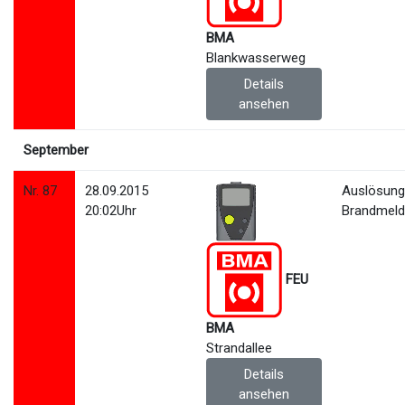
BMA
Blankwasserweg
Details
ansehen
September
Nr. 87
28.09.2015
Auslösun
20:02Uhr
Brandmeld
FEU
BMA
Strandallee
Details
ansehen