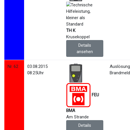
TH K
Krusekoppel
Details
ansehen
Nr. 62
03.08.2015
Auslösun
08:25Uhr
Brandmeld
FEU
BMA
Am Strande
Details