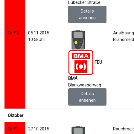
Lübecker Straße
Details
ansehen
Nr. 92
05.11.2015
Auslösun
10:58Uhr
Brandmeld
FEU
BMA
Blankwasserweg
Details
ansehen
Oktober
Nr. 91
27.10.2015
Rauchmeld