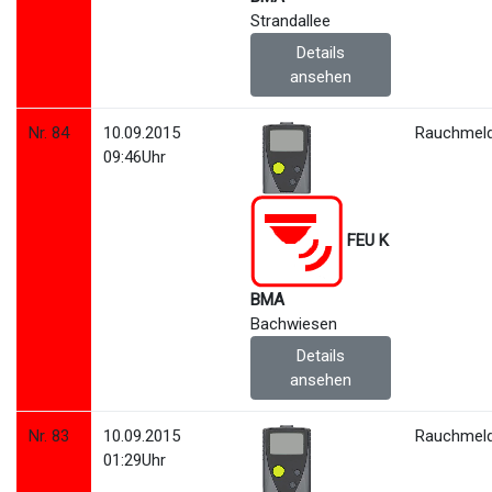
Strandallee
Details
ansehen
Nr. 84
10.09.2015
Rauchmeld
09:46Uhr
FEU K
BMA
Bachwiesen
Details
ansehen
Nr. 83
10.09.2015
Rauchmeld
01:29Uhr