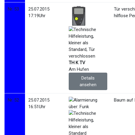
Nr. 53
25.07.2015
Tür versch
17:19Uhr
hilflose P
TH K TV
Am Hufen
Details
ansehen
Nr. 52
25.07.2015
Baum auf 
16:51Uhr