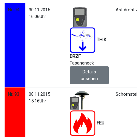
Nr. 94
30.11.2015
Ast droht 
16:06Uhr
TH K
DRZF
Fasaneneck
Details
ansehen
Nr. 93
08.11.2015
Schornste
15:16Uhr
FEU