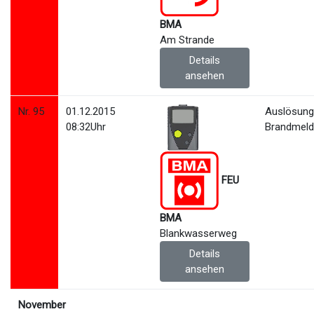
BMA
Am Strande
Details
ansehen
Nr. 95
01.12.2015
Auslösun
08:32Uhr
Brandmeld
FEU
BMA
Blankwasserweg
Details
ansehen
November