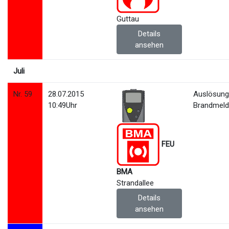
Guttau
Details
ansehen
Juli
Nr. 59
28.07.2015
Auslösun
10:49Uhr
Brandmeld
FEU
BMA
Strandallee
Details
ansehen