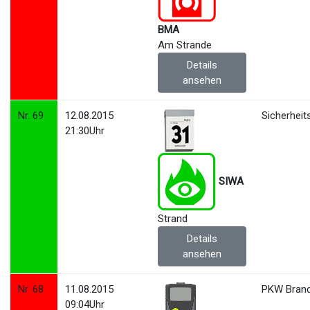
BMA
Am Strande
Details
ansehen
Nr. 69
12.08.2015
Sicherhei
21:30Uhr
SIWA
Strand
Details
ansehen
Nr. 68
11.08.2015
PKW Bran
09:04Uhr