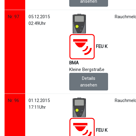
ansehen
Nr. 97
05.12.2015
Rauchmeld
02:49Uhr
FEU K
BMA
Kleine Bergstraße
Details
ansehen
Nr. 96
01.12.2015
Rauchmeld
17:11Uhr
FEU K