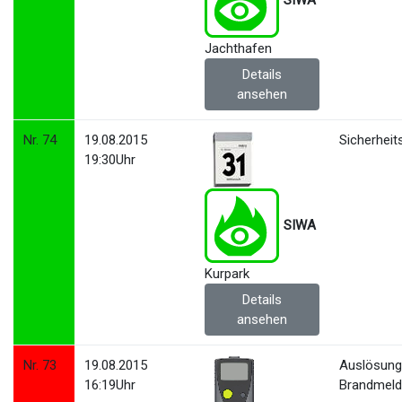
SIWA
Jachthafen
Details
ansehen
Nr. 74
19.08.2015
Sicherhei
19:30Uhr
SIWA
Kurpark
Details
ansehen
Nr. 73
19.08.2015
Auslösun
16:19Uhr
Brandmeld