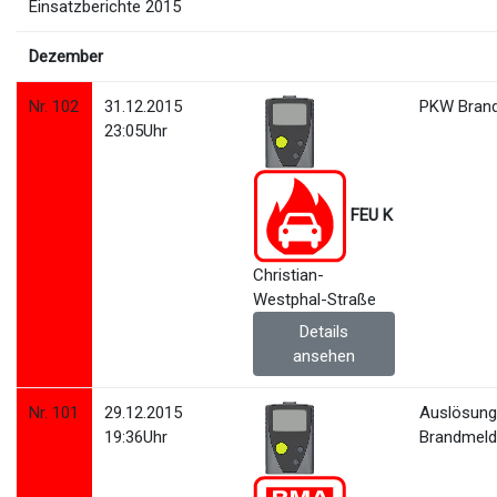
Einsatzberichte 2015
Dezember
Nr. 102
31.12.2015
PKW Bran
23:05Uhr
FEU K
Christian-
Westphal-Straße
Details
ansehen
Nr. 101
29.12.2015
Auslösun
19:36Uhr
Brandmeld