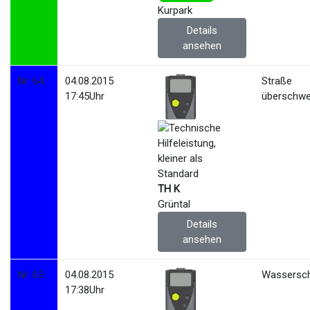
Kurpark
Details
ansehen
Nr. 64
04.08.2015
Straße
17:45Uhr
überschw
TH K
Grüntal
Details
ansehen
Nr. 63
04.08.2015
Wassersc
17:38Uhr