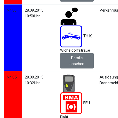
Nr. 86
28.09.2015
Verkehrsun
10:50Uhr
TH K
Wicheldorfstraße
Details
ansehen
Nr. 85
28.09.2015
Auslösun
10:32Uhr
Brandmeld
FEU
BMA