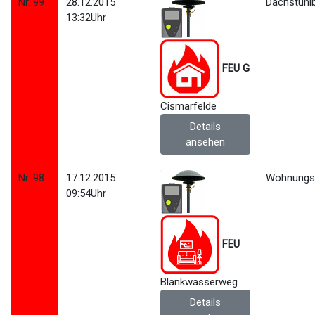
Nr. 99
28.12.2015
Dachstuhl
13:32Uhr
FEU G
Cismarfelde
Details
ansehen
Nr. 98
17.12.2015
Wohnungs
09:54Uhr
FEU
Blankwasserweg
Details