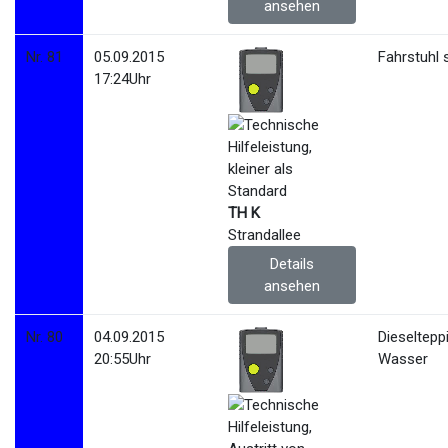
ansehen
Nr. 81
05.09.2015
Fahrstuhl 
17:24Uhr
TH K
Strandallee
Details
ansehen
Nr. 80
04.09.2015
Dieseltepp
20:55Uhr
Wasser