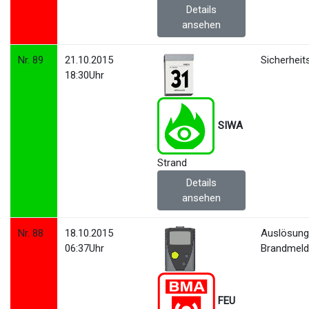
Details
ansehen
Nr. 89
21.10.2015
Sicherhei
18:30Uhr
SIWA
Strand
Details
ansehen
Nr. 88
18.10.2015
Auslösun
06:37Uhr
Brandmeld
FEU