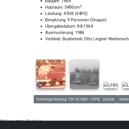
Baujahr: 1964
3
Hubraum: 3400cm
Leistung: 47kW (64PS)
Besatzung: 9 Personen (Gruppe)
Übergabedatum: 8.8.1964
Ausmusterung: 1986
Verbleib: Busbetrieb Otto Lingner Wattensch
Vorheriger Beitrag: TSF 8 (1960 - 1979)
Zurück
Nächs
Wir benutzen Cookies
Wir nutzen Cookies auf unserer Website. Einige von ihnen sind essen