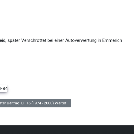
eid, später Verschrottet bei einer Autoverwertung in Emmerich
ter Beitrag: LF 16 (1974 - 2000)
Weiter
ziell für den Betrieb der Seite, während andere uns helfen, diese We