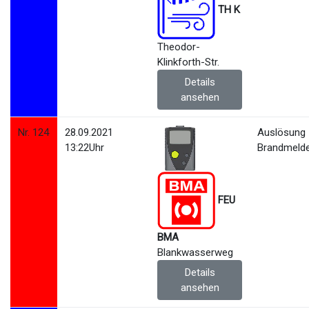
TH K
Theodor-
Klinkforth-Str.
Details
ansehen
Nr. 124
28.09.2021
Auslösung
13:22Uhr
Brandmeld
FEU
BMA
Blankwasserweg
Details
ansehen