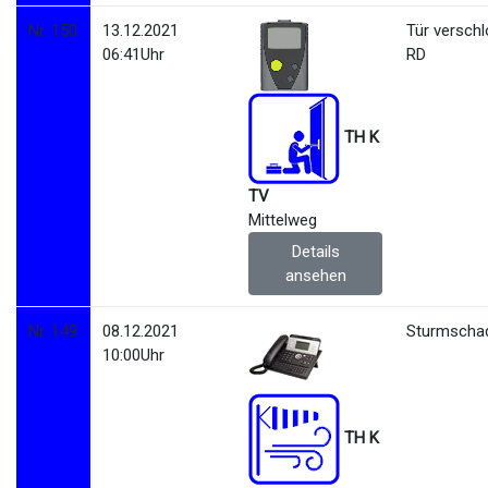
Nr. 150
13.12.2021
Tür versch
06:41Uhr
RD
TH K
TV
Mittelweg
Details
ansehen
Nr. 149
08.12.2021
Sturmscha
10:00Uhr
TH K