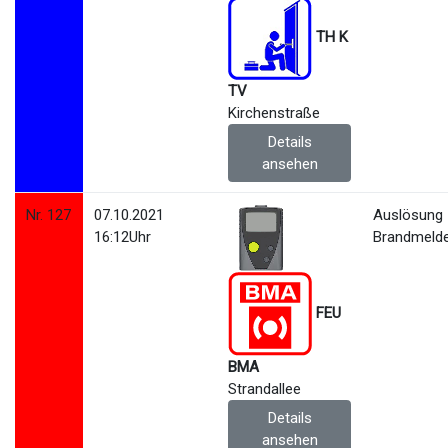
TH K
TV
Kirchenstraße
Details
ansehen
Nr. 127
07.10.2021
Auslösung
16:12Uhr
Brandmeld
FEU
BMA
Strandallee
Details
ansehen