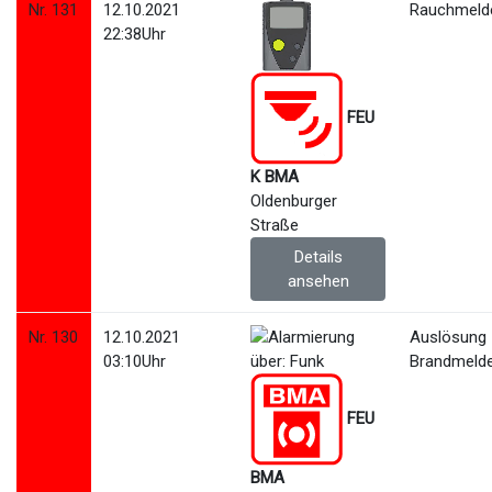
Nr. 131
12.10.2021
Rauchmelde
22:38Uhr
FEU
K BMA
Oldenburger
Straße
Details
ansehen
Nr. 130
12.10.2021
Auslösung
03:10Uhr
Brandmeld
FEU
BMA