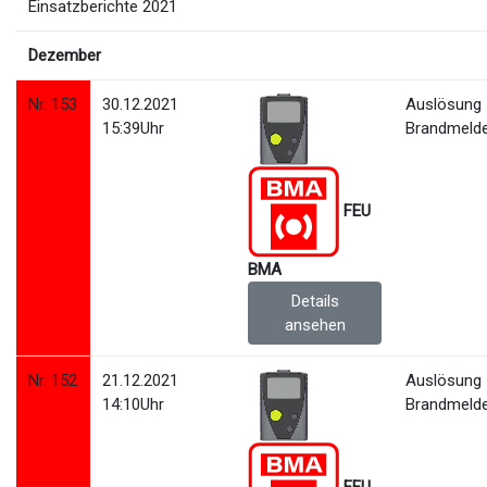
Einsatzberichte 2021
Dezember
Nr. 153
30.12.2021
Auslösung
15:39Uhr
Brandmeld
FEU
BMA
Details
ansehen
Nr. 152
21.12.2021
Auslösung
14:10Uhr
Brandmeld