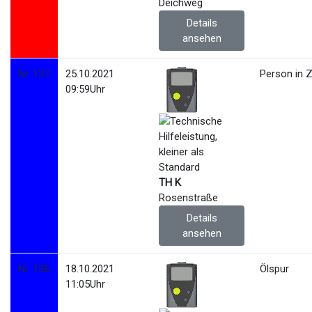
Deichweg
Details
ansehen
Nr. 137
25.10.2021
Person in 
09:59Uhr
TH K
Rosenstraße
Details
ansehen
Nr. 136
18.10.2021
Ölspur
11:05Uhr