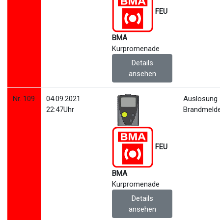
FEU
BMA
Kurpromenade
Details
ansehen
Nr. 109
04.09.2021
Auslösung
22:47Uhr
Brandmeld
FEU
BMA
Kurpromenade
Details
ansehen