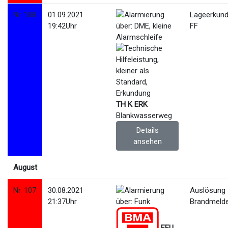
Nr. 108
01.09.2021
Lageerkund
19:42Uhr
FF
TH K ERK
Blankwasserweg
Details
ansehen
August
Nr. 107
30.08.2021
Auslösung
21:37Uhr
Brandmeld