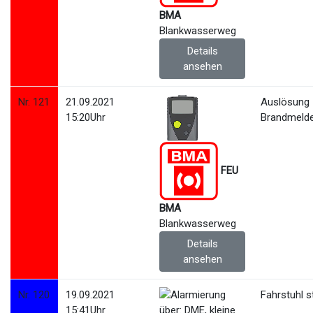
BMA
Blankwasserweg
Details
ansehen
Nr. 121
21.09.2021
Auslösung
15:20Uhr
Brandmeld
FEU
BMA
Blankwasserweg
Details
ansehen
Nr. 120
19.09.2021
Fahrstuhl s
15:41Uhr