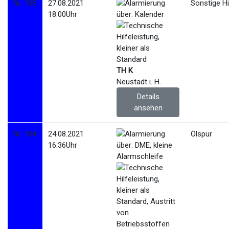
Nr. 105
27.08.2021
Sonstige Hi
18:00Uhr
TH K
Neustadt i. H.
Details
ansehen
Nr. 104
24.08.2021
Ölspur
16:36Uhr