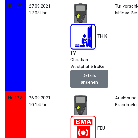
Nr. 123
27.09.2021
Tür versch
17:08Uhr
hilflose Pe
TH K
TV
Christian-
Westphal-Straße
Details
ansehen
Nr. 122
26.09.2021
Auslösung
10:14Uhr
Brandmeld
FEU