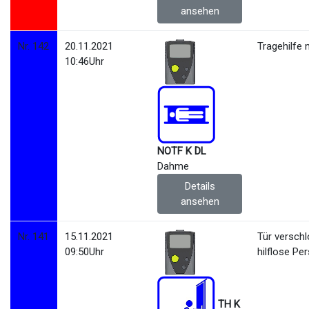
ansehen
Nr. 142
20.11.2021
Tragehilfe 
10:46Uhr
NOTF K DL
Dahme
Details
ansehen
Nr. 141
15.11.2021
Tür versch
09:50Uhr
hilflose Pe
TH K