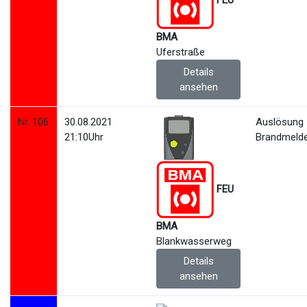
FEU
BMA
Uferstraße
Details
ansehen
Nr. 106
30.08.2021
Auslösung
21:10Uhr
Brandmeld
FEU
BMA
Blankwasserweg
Details
ansehen