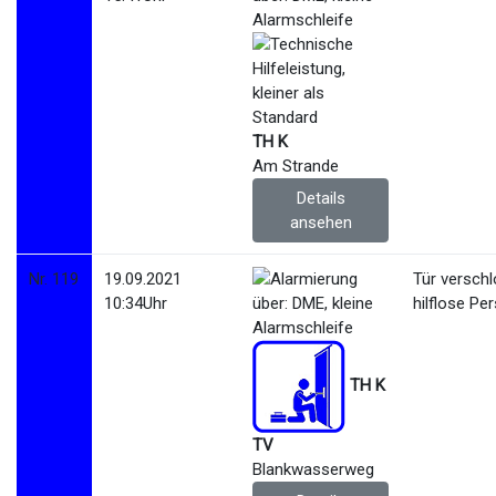
TH K
Am Strande
Details
ansehen
Nr. 119
19.09.2021
Tür versch
10:34Uhr
hilflose Pe
TH K
TV
Blankwasserweg