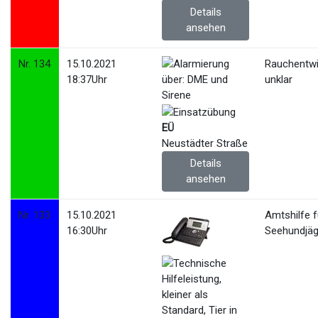
Details
ansehen
Nr. 134
15.10.2021
Rauchentwi
18:37Uhr
unklar
EÜ
Neustädter Straße
Details
ansehen
Nr. 133
15.10.2021
Amtshilfe f
16:30Uhr
Seehundjäg