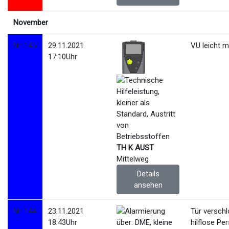
November
Nr. 145
29.11.2021
VU leicht m
17:10Uhr
TH K AUST
Mittelweg
Details
ansehen
Nr. 144
23.11.2021
Tür versch
18:43Uhr
hilflose Pe