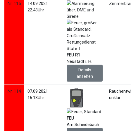
Nr. 115
14.09.2021
Zimmerbra
22:43Uhr
FEU R1
Neustadt i. H.
Details
ansehen
Nr. 114
07.09.2021
Rauchentwi
16:13Uhr
unklar
FEU
Am Scheidebach