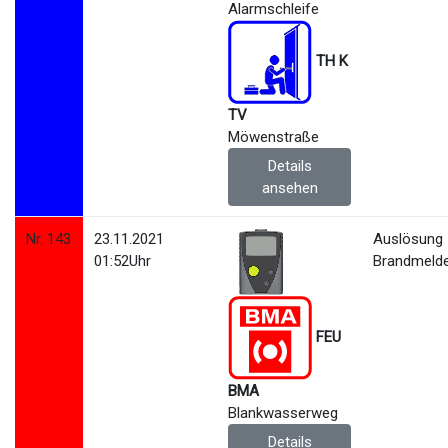
TH K
TV
Möwenstraße
Details
ansehen
Nr. 143
23.11.2021
Auslösung
01:52Uhr
Brandmeld
FEU
BMA
Blankwasserweg
Details