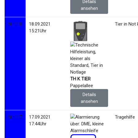
Details
ansehen
Nr. 118
18.09.2021
Tier in Not 
15:21Uhr
TH K TIER
Pappelallee
Details
ansehen
Nr. 117
17.09.2021
Tragehilfe
17:44Uhr