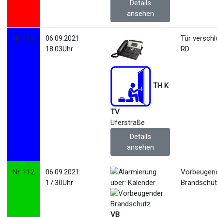
Details
ansehen
Nr. 113
06.09.2021
Tür versch
18:03Uhr
RD
TH K
TV
Uferstraße
Details
ansehen
Nr. 112
06.09.2021
Vorbeugen
17:30Uhr
Brandschu
VB