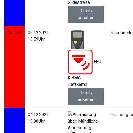
Gildestraße
Details
ansehen
Nr. 148
06.12.2021
Rauchmelde
19:59Uhr
FEU
K BMA
Haffkamp
Details
ansehen
Nr. 147
04.12.2021
Person ges
19:30Uhr