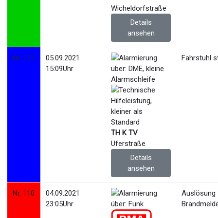
Wicheldorfstraße
Details
ansehen
Nr. 111
05.09.2021
Fahrstuhl s
15:09Uhr
TH K TV
Uferstraße
Details
ansehen
Nr. 110
04.09.2021
Auslösung
23:05Uhr
Brandmeld