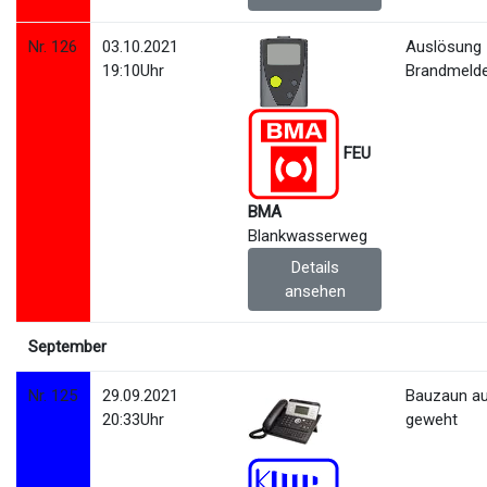
Nr. 126
03.10.2021
Auslösung
19:10Uhr
Brandmeld
FEU
BMA
Blankwasserweg
Details
ansehen
September
Nr. 125
29.09.2021
Bauzaun au
20:33Uhr
geweht