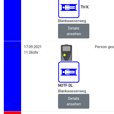
TH K
Blankwasserweg
Details
ansehen
Nr. 116
17.09.2021
Person ges
11:26Uhr
NOTF DL
Blankwasserweg
Details
ansehen