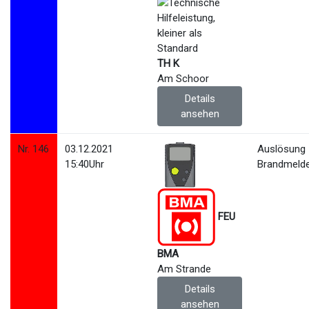
TH K
Am Schoor
Details
ansehen
Nr. 146
03.12.2021
Auslösung
15:40Uhr
Brandmeld
FEU
BMA
Am Strande
Details
ansehen