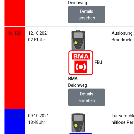
Deichweg
Details
ansehen
Nr. 129
12.10.2021
Auslösung
02:51Uhr
Brandmeld
FEU
BMA
Deichweg
Details
ansehen
Nr. 128
09.10.2021
Tür versch
18:48Uhr
hilflose Pe