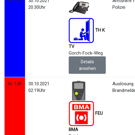
Nr. 139
30.10.2021
Amtshilfe f
20:30Uhr
Polizei
TH K
TV
Gorch-Fock-Weg
Details
ansehen
Nr. 138
30.10.2021
Auslösung
02:19Uhr
Brandmeld
FEU
BMA