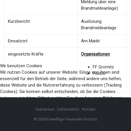
Meldung über eine
Brandmeldeanlage)
Kurzbericht
Auslösung
Brandmeldeanlage
Einsatzort
Am Markt
eingesetzte Kräfte
Organisationen
Wir benutzen Cookies
FF Grömitz
Wir nutzen Cookies auf unserer Website. Einige von ihnen sind
Polizei
essenziell für den Betrieb der Seite, während andere uns helfen,
diese Website und die Nutzererfahrung zu verbessern (Tracking
Cookies). Sie können selbst entscheiden, ob Sie die Cookies
zulassen möchten. Bitte beachten Sie, dass bei einer Ablehnung
womöglich nicht mehr alle Funktionalitäten der Seite zur Verfügung
Impressum
Datenschutz
Kontakt
stehen.
© 2026 Freiwillige Feuerwehr Grömitz
Akzeptieren
Ablehnen