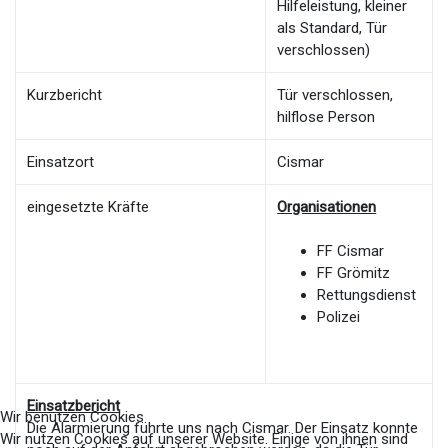
Hilfeleistung, kleiner
als Standard, Tür
verschlossen)
Kurzbericht
Tür verschlossen,
hilflose Person
Einsatzort
Cismar
eingesetzte Kräfte
Organisationen
FF Cismar
FF Grömitz
Rettungsdienst
Polizei
Einsatzbericht
Wir benutzen Cookies
Die Alarmierung führte uns nach Cismar. Der Einsatz konnte
Wir nutzen Cookies auf unserer Website. Einige von ihnen sind