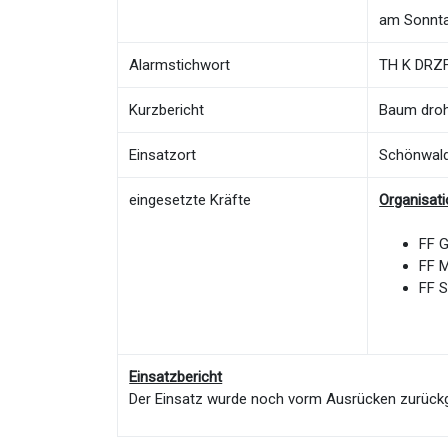
am Sonnta
Alarmstichwort
TH K DRZF 
Kurzbericht
Baum droht
Einsatzort
Schönwald
eingesetzte Kräfte
Organisat
FF 
FF 
FF S
Einsatzbericht
Der Einsatz wurde noch vorm Ausrücken zurü