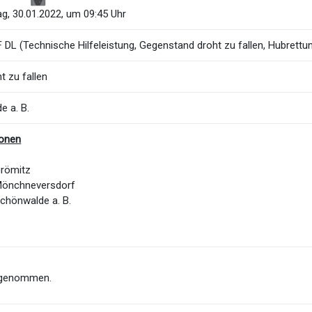
g, 30.01.2022, um 09:45 Uhr
DL (Technische Hilfeleistung, Gegenstand droht zu fallen, Hubrettun
 zu fallen
e a. B.
ionen
Grömitz
Mönchneversdorf
chönwalde a. B.
ckgenommen.