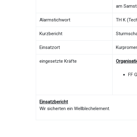
am Samsta
Alarmstichwort
TH K (Tech
Kurzbericht
Sturmscha
Einsatzort
Kurprome
eingesetzte Kräfte
Organisat
FF 
Einsatzbericht
Wir sicherten ein Wellblechelement.