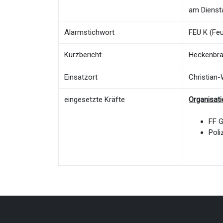
am Diensta
Alarmstichwort
FEU K (Feu
Kurzbericht
Heckenbr
Einsatzort
Christian
eingesetzte Kräfte
Organisat
FF 
Poli