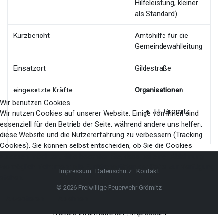
Hilfeleistung, kleiner
als Standard)
Kurzbericht
Amtshilfe für die
Gemeindewahlleitung
Einsatzort
Gildestraße
eingesetzte Kräfte
Organisationen
Wir benutzen Cookies
FF Grömitz
Wir nutzen Cookies auf unserer Website. Einige von ihnen sind
essenziell für den Betrieb der Seite, während andere uns helfen,
diese Website und die Nutzererfahrung zu verbessern (Tracking
Cookies). Sie können selbst entscheiden, ob Sie die Cookies
zulassen möchten. Bitte beachten Sie, dass bei einer Ablehnung
womöglich nicht mehr alle Funktionalitäten der Seite zur Verfügung
Impressum
Datenschutz
Kontakt
stehen.
© 2026 Freiwillige Feuerwehr Grömitz
Akzeptieren
Ablehnen
Weitere Informationen
|
Impressum