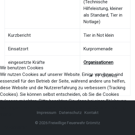
(Technische
Hilfeleistung, kleiner
als Standard, Tier in
Notlage)
Kurzbericht
Tier in Not klein
Einsatzort
Kurpromenade
eingesetzte Kräfte
Organisationen
Wir benutzen Cookies
Wir nutzen Cookies auf unserer Website. Einige von ihnen sind
FF Grömitz
essenziell für den Betrieb der Seite, während andere uns helfen,
diese Website und die Nutzererfahrung zu verbessern (Tracking
Cookies). Sie können selbst entscheiden, ob Sie die Cookies
zulassen möchten. Bitte beachten Sie, dass bei einer Ablehnung
womöglich nicht mehr alle Funktionalitäten der Seite zur Verfügung
Impressum
Datenschutz
Kontakt
stehen.
© 2026 Freiwillige Feuerwehr Grömitz
Akzeptieren
Ablehnen