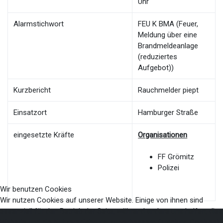
Uhr
Alarmstichwort
FEU K BMA (Feuer,
Meldung über eine
Brandmeldeanlage
(reduziertes
Aufgebot))
Kurzbericht
Rauchmelder piept
Einsatzort
Hamburger Straße
eingesetzte Kräfte
Organisationen
FF Grömitz
Polizei
Wir benutzen Cookies
Wir nutzen Cookies auf unserer Website. Einige von ihnen sind
essenziell für den Betrieb der Seite, während andere uns helfen, die
Website und die Nutzererfahrung zu verbessern (Tracking Cookies). 