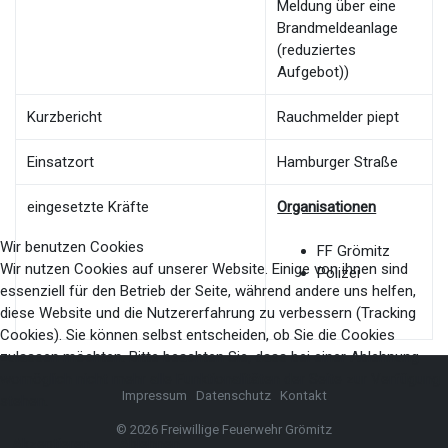
Meldung über eine
Brandmeldeanlage
(reduziertes
Aufgebot))
Kurzbericht
Rauchmelder piept
Einsatzort
Hamburger Straße
eingesetzte Kräfte
Organisationen
Wir benutzen Cookies
FF Grömitz
Wir nutzen Cookies auf unserer Website. Einige von ihnen sind
Polizei
essenziell für den Betrieb der Seite, während andere uns helfen,
diese Website und die Nutzererfahrung zu verbessern (Tracking
Cookies). Sie können selbst entscheiden, ob Sie die Cookies
zulassen möchten. Bitte beachten Sie, dass bei einer Ablehnung
womöglich nicht mehr alle Funktionalitäten der Seite zur Verfügung
Impressum
Datenschutz
Kontakt
stehen.
© 2026 Freiwillige Feuerwehr Grömitz
Akzeptieren
Ablehnen