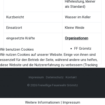
Hilfeleistung, kleiner
als Standard)
Kurzbericht
Wasser im Keller
Einsatzort
Kleine Weide
eingesetzte Kräfte
Organisationen
FF Grömitz
Wir benutzen Cookies
Wir nutzen Cookies auf unserer Website. Einige von ihnen sind
essenziell für den Betrieb der Seite, während andere uns helfen,
diese Website und die Nutzererfahrung zu verbessern (Tracking
Cookies). Sie können selbst entscheiden, ob Sie die Cookies
zulassen möchten. Bitte beachten Sie, dass bei einer Ablehnung
Impressum
Datenschutz
Kontakt
womöglich nicht mehr alle Funktionalitäten der Seite zur Verfügung
© 2026 Freiwillige Feuerwehr Grömitz
stehen.
Akzeptieren
Ablehnen
Weitere Informationen
|
Impressum