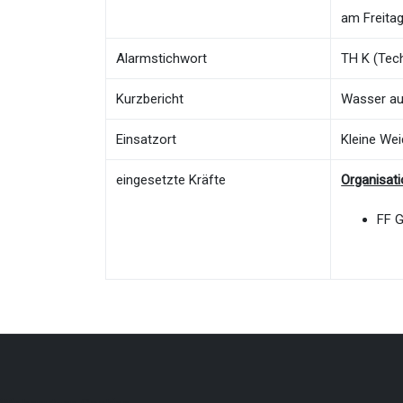
am Freitag
Alarmstichwort
TH K (Tech
Kurzbericht
Wasser au
Einsatzort
Kleine We
eingesetzte Kräfte
Organisat
FF 