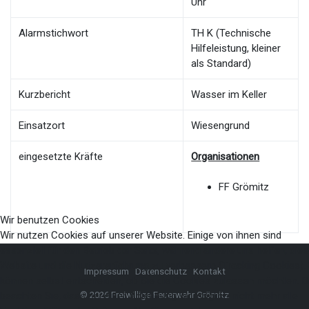
Uhr
Alarmstichwort
TH K (Technische
Hilfeleistung, kleiner
als Standard)
Kurzbericht
Wasser im Keller
Einsatzort
Wiesengrund
eingesetzte Kräfte
Organisationen
FF Grömitz
Wir benutzen Cookies
Wir nutzen Cookies auf unserer Website. Einige von ihnen sind
essenziell für den Betrieb der Seite, während andere uns helfen, die
Website und die Nutzererfahrung zu verbessern (Tracking Cookies). 
Impressum
Datenschutz
Kontakt
können selbst entscheiden, ob Sie die Cookies zulassen möchten. Bi
beachten Sie, dass bei einer Ablehnung womöglich nicht mehr alle
© 2026 Freiwillige Feuerwehr Grömitz