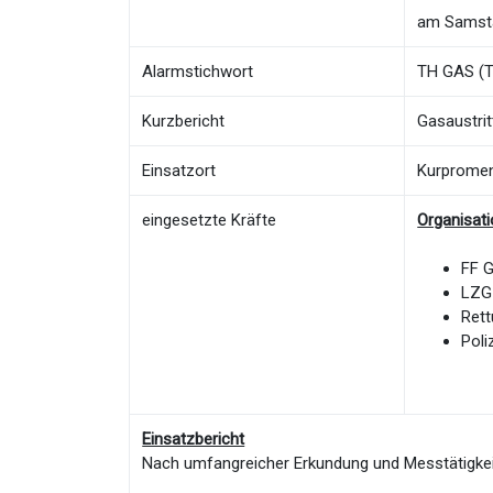
am Samsta
Alarmstichwort
TH GAS (Te
Kurzbericht
Gasaustri
Einsatzort
Kurprome
eingesetzte Kräfte
Organisat
FF 
LZG
Rett
Poli
Einsatzbericht
Nach umfangreicher Erkundung und Messtätigkei