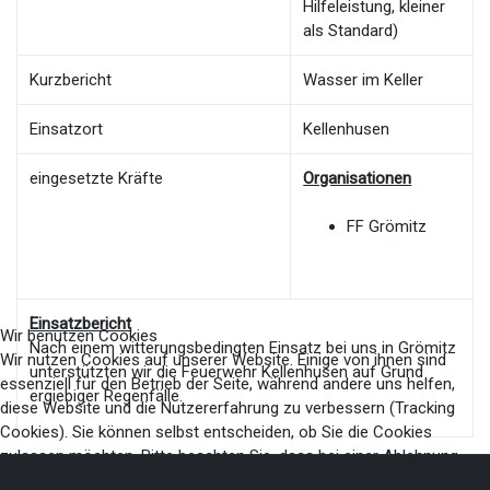
Hilfeleistung, kleiner
als Standard)
Kurzbericht
Wasser im Keller
Einsatzort
Kellenhusen
eingesetzte Kräfte
Organisationen
FF Grömitz
Einsatzbericht
Wir benutzen Cookies
Nach einem witterungsbedingten Einsatz bei uns in Grömitz
Wir nutzen Cookies auf unserer Website. Einige von ihnen sind
unterstützten wir die Feuerwehr Kellenhusen auf Grund
essenziell für den Betrieb der Seite, während andere uns helfen,
ergiebiger Regenfälle.
diese Website und die Nutzererfahrung zu verbessern (Tracking
Cookies). Sie können selbst entscheiden, ob Sie die Cookies
zulassen möchten. Bitte beachten Sie, dass bei einer Ablehnung
womöglich nicht mehr alle Funktionalitäten der Seite zur Verfügung