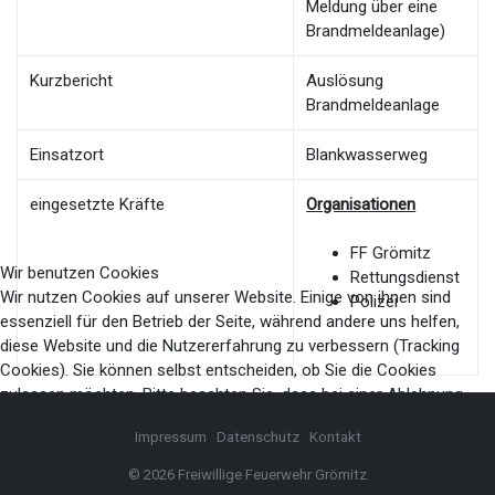
Meldung über eine
Brandmeldeanlage)
Kurzbericht
Auslösung
Brandmeldeanlage
Einsatzort
Blankwasserweg
eingesetzte Kräfte
Organisationen
FF Grömitz
Wir benutzen Cookies
Rettungsdienst
Wir nutzen Cookies auf unserer Website. Einige von ihnen sind
Polizei
essenziell für den Betrieb der Seite, während andere uns helfen,
diese Website und die Nutzererfahrung zu verbessern (Tracking
Cookies). Sie können selbst entscheiden, ob Sie die Cookies
zulassen möchten. Bitte beachten Sie, dass bei einer Ablehnung
womöglich nicht mehr alle Funktionalitäten der Seite zur Verfügung
Impressum
Datenschutz
Kontakt
stehen.
© 2026 Freiwillige Feuerwehr Grömitz
Akzeptieren
Ablehnen