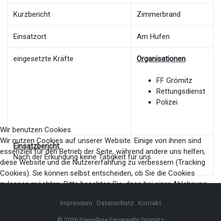
Kurzbericht
Zimmerbrand
Einsatzort
Am Hufen
eingesetzte Kräfte
Organisationen
FF Grömitz
Rettungsdienst
Polizei
Wir benutzen Cookies
Wir nutzen Cookies auf unserer Website. Einige von ihnen sind
Einsatzbericht
essenziell für den Betrieb der Seite, während andere uns helfen,
Nach der Erkundung keine Tätigkeit für uns.
diese Website und die Nutzererfahrung zu verbessern (Tracking
Cookies). Sie können selbst entscheiden, ob Sie die Cookies
zulassen möchten. Bitte beachten Sie, dass bei einer Ablehnung
womöglich nicht mehr alle Funktionalitäten der Seite zur Verfügung
Impressum
Datenschutz
Kontakt
stehen.
© 2026 Freiwillige Feuerwehr Grömitz