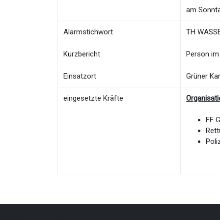
am Sonnta
Alarmstichwort
TH WASSER
Kurzbericht
Person im
Einsatzort
Grüner K
eingesetzte Kräfte
Organisat
FF 
Rett
Poli