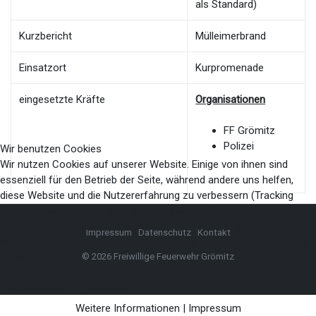
als Standard)
Kurzbericht
Mülleimerbrand
Einsatzort
Kurpromenade
eingesetzte Kräfte
Organisationen
FF Grömitz
Polizei
Wir benutzen Cookies
Wir nutzen Cookies auf unserer Website. Einige von ihnen sind
essenziell für den Betrieb der Seite, während andere uns helfen,
diese Website und die Nutzererfahrung zu verbessern (Tracking
Cookies). Sie können selbst entscheiden, ob Sie die Cookies
zulassen möchten. Bitte beachten Sie, dass bei einer Ablehnung
Impressum
Datenschutz
Kontakt
womöglich nicht mehr alle Funktionalitäten der Seite zur Verfügung
© 2026 Freiwillige Feuerwehr Grömitz
stehen.
Akzeptieren
Ablehnen
Weitere Informationen
|
Impressum