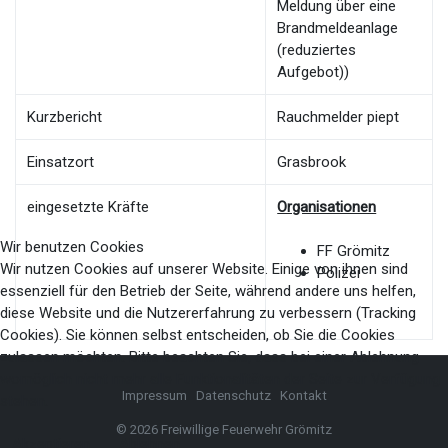
Meldung über eine
Brandmeldeanlage
(reduziertes
Aufgebot))
Kurzbericht
Rauchmelder piept
Einsatzort
Grasbrook
eingesetzte Kräfte
Organisationen
Wir benutzen Cookies
FF Grömitz
Wir nutzen Cookies auf unserer Website. Einige von ihnen sind
Polizei
essenziell für den Betrieb der Seite, während andere uns helfen,
diese Website und die Nutzererfahrung zu verbessern (Tracking
Cookies). Sie können selbst entscheiden, ob Sie die Cookies
zulassen möchten. Bitte beachten Sie, dass bei einer Ablehnung
womöglich nicht mehr alle Funktionalitäten der Seite zur Verfügung
Impressum
Datenschutz
Kontakt
stehen.
© 2026 Freiwillige Feuerwehr Grömitz
Akzeptieren
Ablehnen