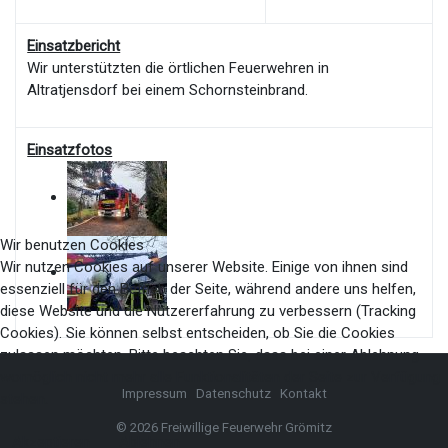
Einsatzbericht
Wir unterstützten die örtlichen Feuerwehren in
Altratjensdorf bei einem Schornsteinbrand.
Einsatzfotos
Wir benutzen Cookies
Wir nutzen Cookies auf unserer Website. Einige von ihnen sind
essenziell für den Betrieb der Seite, während andere uns helfen,
diese Website und die Nutzererfahrung zu verbessern (Tracking
Cookies). Sie können selbst entscheiden, ob Sie die Cookies
zulassen möchten. Bitte beachten Sie, dass bei einer Ablehnung
womöglich nicht mehr alle Funktionalitäten der Seite zur Verfügung
Impressum
Datenschutz
Kontakt
stehen.
© 2026 Freiwillige Feuerwehr Grömitz
Akzeptieren
Ablehnen