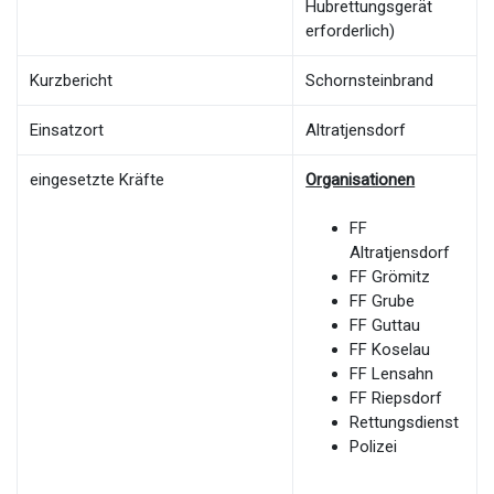
Hubrettungsgerät
erforderlich)
Kurzbericht
Schornsteinbrand
Einsatzort
Altratjensdorf
eingesetzte Kräfte
Organisationen
FF
Altratjensdorf
FF Grömitz
FF Grube
FF Guttau
FF Koselau
FF Lensahn
FF Riepsdorf
Rettungsdienst
Polizei