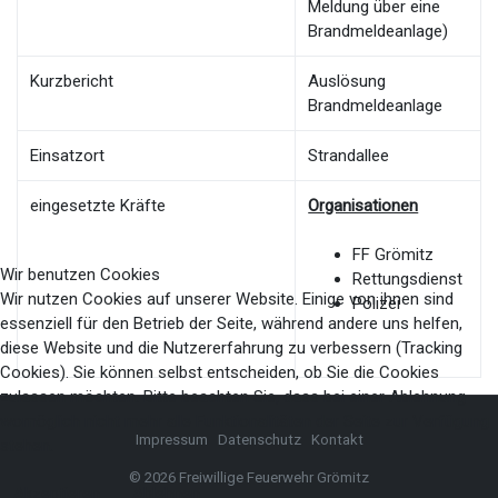
Meldung über eine
Brandmeldeanlage)
Kurzbericht
Auslösung
Brandmeldeanlage
Einsatzort
Strandallee
eingesetzte Kräfte
Organisationen
FF Grömitz
Wir benutzen Cookies
Rettungsdienst
Wir nutzen Cookies auf unserer Website. Einige von ihnen sind
Polizei
essenziell für den Betrieb der Seite, während andere uns helfen,
diese Website und die Nutzererfahrung zu verbessern (Tracking
Cookies). Sie können selbst entscheiden, ob Sie die Cookies
zulassen möchten. Bitte beachten Sie, dass bei einer Ablehnung
womöglich nicht mehr alle Funktionalitäten der Seite zur Verfügung
Impressum
Datenschutz
Kontakt
stehen.
© 2026 Freiwillige Feuerwehr Grömitz
Akzeptieren
Ablehnen