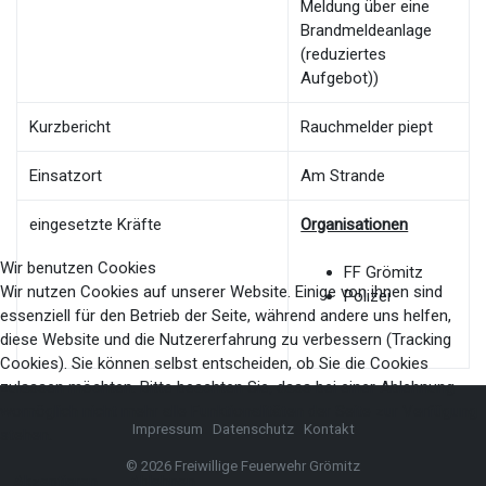
Meldung über eine
Brandmeldeanlage
(reduziertes
Aufgebot))
Kurzbericht
Rauchmelder piept
Einsatzort
Am Strande
eingesetzte Kräfte
Organisationen
Wir benutzen Cookies
FF Grömitz
Wir nutzen Cookies auf unserer Website. Einige von ihnen sind
Polizei
essenziell für den Betrieb der Seite, während andere uns helfen,
diese Website und die Nutzererfahrung zu verbessern (Tracking
Cookies). Sie können selbst entscheiden, ob Sie die Cookies
zulassen möchten. Bitte beachten Sie, dass bei einer Ablehnung
womöglich nicht mehr alle Funktionalitäten der Seite zur Verfügung
Impressum
Datenschutz
Kontakt
stehen.
© 2026 Freiwillige Feuerwehr Grömitz
Akzeptieren
Ablehnen