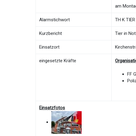
am Montag
Alarmstichwort
TH K TIER 
Kurzbericht
Tier in Not
Einsatzort
Kirchenst
eingesetzte Kräfte
Organisat
FF 
Poli
Einsatzfotos