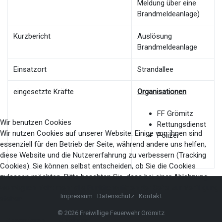
Meldung über eine
Brandmeldeanlage)
Kurzbericht
Auslösung
Brandmeldeanlage
Einsatzort
Strandallee
eingesetzte Kräfte
Organisationen
FF Grömitz
Wir benutzen Cookies
Rettungsdienst
Wir nutzen Cookies auf unserer Website. Einige von ihnen sind
Polizei
essenziell für den Betrieb der Seite, während andere uns helfen,
diese Website und die Nutzererfahrung zu verbessern (Tracking
Cookies). Sie können selbst entscheiden, ob Sie die Cookies
zulassen möchten. Bitte beachten Sie, dass bei einer Ablehnung
womöglich nicht mehr alle Funktionalitäten der Seite zur Verfügung
Impressum
Datenschutz
Kontakt
stehen.
© 2026 Freiwillige Feuerwehr Grömitz
Akzeptieren
Ablehnen